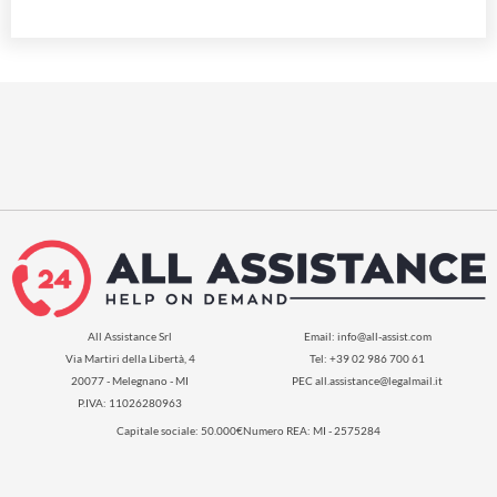
All Assistance Srl
Email:
info@all-assist.com
Via Martiri della Libertà, 4
Tel: +39 02 986 700 61
20077 - Melegnano - MI
PEC
all.assistance@legalmail.it
P.IVA: 11026280963
Capitale sociale: 50.000€
Numero REA: MI - 2575284